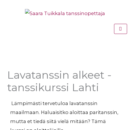
Siirry
sisältöön
Lavatanssin alkeet -
tanssikurssi Lahti
Lämpimästi tervetuloa lavatanssin
maailmaan. Haluaisitko aloittaa paritanssin,
mutta et tiedä siitä vielä mitään? Tämä