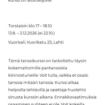
kurssi on aloittelijoille.
Torstaisin klo 17 – 18.10
13.8. – 3.12.2026 (ei 22.10.)
Vuorisali, Vuorikatu 25, Lahti
Tämä tanssikurssi on tarkoitettu täysin
kokemattomille paritanssista
kiinnostuneille. Voit tulla, vaikka et osaisi
tanssia mitään tanssia. Kurssi alkaa
helpoilla tehtävillä ja opettaja huolehtii
sinusta kurssin aikana. Ennakkovaatimuksia
osaamisen suhteen ei ole. Voit kokeilla