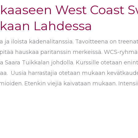
kkaaseen West Coast S
kkaan Lahdessa
ja iloista kädenalitanssia. Tavoitteena on treena
pitää hauskaa paritanssin merkeissä. WCS-ryhmä
a Saara Tuikkalan johdolla. Kurssille otetaan enin
a. Uusia harrastajia otetaan mukaan kevätkaudel
ioiden. Etenkin viejiä kaivataan mukaan. Intensiivi