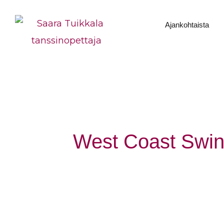
Siirry
Ajankohtaista
sisältöön
West Coast Swi