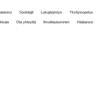
patanssi
Soololajit
Lukujärjestys
Yksityisopetus
ikkala
Ota yhteyttä
Ilmoittautuminen
Häätanssi