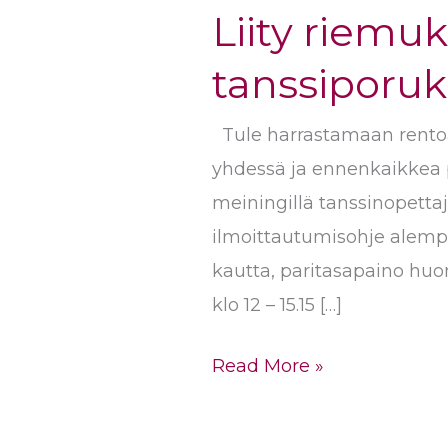
Liity riemu
Liity
riemukkaaseen
tanssiporu
West
Coast
Tule harrastamaan rentoa 
Swing
yhdessä ja ennenkaikkea 
-
meiningillä tanssinopettaj
tanssiporukkaan
ilmoittautumisohje alempa
Lahdessa
kautta, paritasapaino huom
klo 12 – 15.15 […]
Read More »