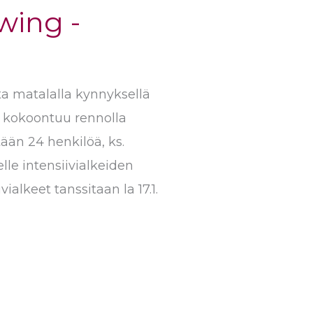
wing -
ta matalalla kynnyksellä
 kokoontuu rennolla
tään 24 henkilöä, ks.
le intensiivialkeiden
alkeet tanssitaan la 17.1.