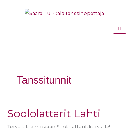
Siirry
sisältöön
Tanssitunnit
Soololattarit Lahti
Soololattarit
Lahti
Tervetuloa mukaan Soololattarit-kurssille!