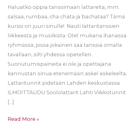
Haluatko oppia tanssimaan lattareita, mm.
salsaa, rumbaa, cha chata ja bachataa? Tämä
kurssi on juuri sinulle! Nauti lattaritanssien
liikkeestä ja musiikista. Olet mukana ihanassa
ryhmässä, jossa jokainen saa tanssia omalla
tavallaan, silti yhdessä opetellen.
Suoriutumispaineita ei ole ja opettajana
kannustan sinua etenemään askel askeleelta.
Lattaritunnit pidetään Lahden keskustassa.
ILMOITTAUDU Soololattarit Lahti Viikkotunnit
[…]
Read More »