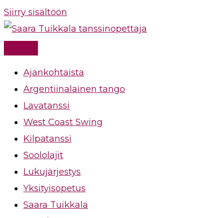
Siirry sisältöön
Ajankohtaista
Argentiinalainen tango
Lavatanssi
West Coast Swing
Kilpatanssi
Soololajit
Lukujärjestys
Yksityisopetus
Saara Tuikkala