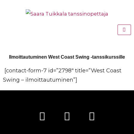
Siirry
sisältöön
Ilmoittautuminen West Coast Swing -tanssikurssille
[contact-form-7 id=”2798″ title=”West Coast
Swing – ilmoittautuminen”]
F
Y
I
a
o
n
c
u
s